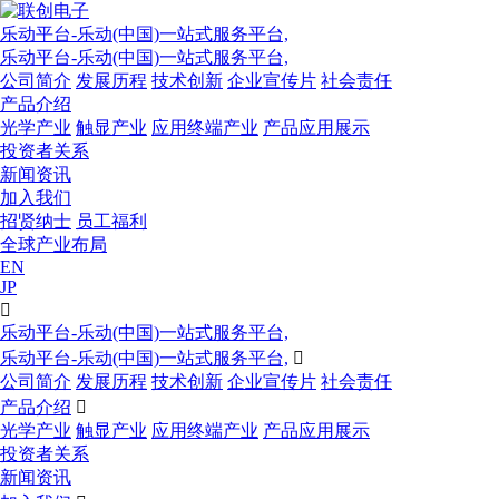
乐动平台-乐动(中国)一站式服务平台,
乐动平台-乐动(中国)一站式服务平台,
公司简介
发展历程
技术创新
企业宣传片
社会责任
产品介绍
光学产业
触显产业
应用终端产业
产品应用展示
投资者关系
新闻资讯
加入我们
招贤纳士
员工福利
全球产业布局
EN
JP

乐动平台-乐动(中国)一站式服务平台,
乐动平台-乐动(中国)一站式服务平台,

公司简介
发展历程
技术创新
企业宣传片
社会责任
产品介绍

光学产业
触显产业
应用终端产业
产品应用展示
投资者关系
新闻资讯