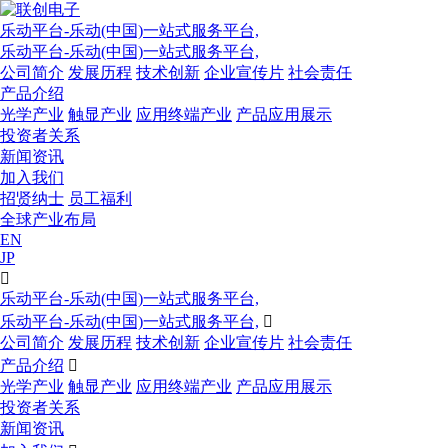
乐动平台-乐动(中国)一站式服务平台,
乐动平台-乐动(中国)一站式服务平台,
公司简介
发展历程
技术创新
企业宣传片
社会责任
产品介绍
光学产业
触显产业
应用终端产业
产品应用展示
投资者关系
新闻资讯
加入我们
招贤纳士
员工福利
全球产业布局
EN
JP

乐动平台-乐动(中国)一站式服务平台,
乐动平台-乐动(中国)一站式服务平台,

公司简介
发展历程
技术创新
企业宣传片
社会责任
产品介绍

光学产业
触显产业
应用终端产业
产品应用展示
投资者关系
新闻资讯