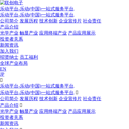
乐动平台-乐动(中国)一站式服务平台,
乐动平台-乐动(中国)一站式服务平台,
公司简介
发展历程
技术创新
企业宣传片
社会责任
产品介绍
光学产业
触显产业
应用终端产业
产品应用展示
投资者关系
新闻资讯
加入我们
招贤纳士
员工福利
全球产业布局
EN
JP

乐动平台-乐动(中国)一站式服务平台,
乐动平台-乐动(中国)一站式服务平台,

公司简介
发展历程
技术创新
企业宣传片
社会责任
产品介绍

光学产业
触显产业
应用终端产业
产品应用展示
投资者关系
新闻资讯