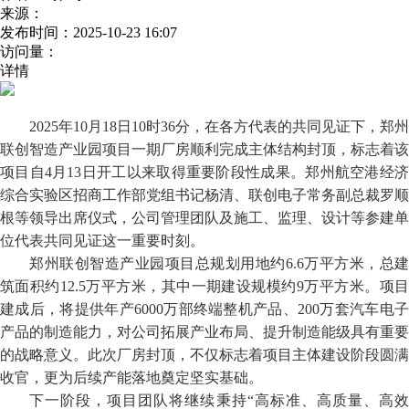
来源：
发布时间：
2025-10-23 16:07
访问量：
详情
2025年10月18日10时36分，
在各方代表的共同见证下，郑州
联创智造产业园项目一期厂房顺利完成主体结构封顶，标志着该
项目自
4月13日开工以来取得重要阶段性成果。
郑州航空港经
综合实验区招商工作部党组书记杨清、
联创电子
常务副总裁罗顺
根
等领导出席仪式，公司管理团队及施工、监理、设计等参建单
位代表共同见证这一重要时刻。
郑州联创智造产业园项目总规划用地约
6.6万平方米，总建
筑面积约12.5万平方米，其中一期建设规模约9万平方米。项目
建成
后，将
提供
年产
6000万部终端整机产品、200万套汽车电
产品的制造能力，对公司拓展产业布局、提升制造能级具有重要
的战略意义。此次厂房封顶，不仅标志着项目主体建设阶段圆满
收官，更为后续产能落地奠定坚实基础。
下一阶段，项目团队将继续秉持
“高标准、高质量、高