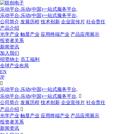
乐动平台-乐动(中国)一站式服务平台,
乐动平台-乐动(中国)一站式服务平台,
公司简介
发展历程
技术创新
企业宣传片
社会责任
产品介绍
光学产业
触显产业
应用终端产业
产品应用展示
投资者关系
新闻资讯
加入我们
招贤纳士
员工福利
全球产业布局
EN
JP

乐动平台-乐动(中国)一站式服务平台,
乐动平台-乐动(中国)一站式服务平台,

公司简介
发展历程
技术创新
企业宣传片
社会责任
产品介绍

光学产业
触显产业
应用终端产业
产品应用展示
投资者关系
新闻资讯