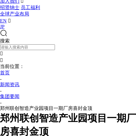
加入我们

招贤纳士
员工福利
全球产业布局
EN

JP
搜索


当前位置：
首页
-
新闻资讯
-
集团要闻
-
郑州联创智造产业园项目一期厂房喜封金顶
郑州联创智造产业园项目一期厂
房喜封金顶