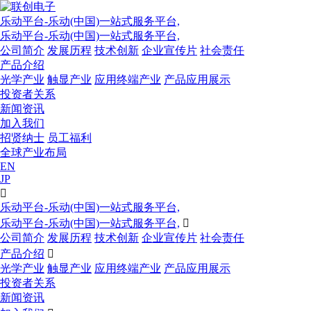
乐动平台-乐动(中国)一站式服务平台,
乐动平台-乐动(中国)一站式服务平台,
公司简介
发展历程
技术创新
企业宣传片
社会责任
产品介绍
光学产业
触显产业
应用终端产业
产品应用展示
投资者关系
新闻资讯
加入我们
招贤纳士
员工福利
全球产业布局
EN
JP

乐动平台-乐动(中国)一站式服务平台,
乐动平台-乐动(中国)一站式服务平台,

公司简介
发展历程
技术创新
企业宣传片
社会责任
产品介绍

光学产业
触显产业
应用终端产业
产品应用展示
投资者关系
新闻资讯